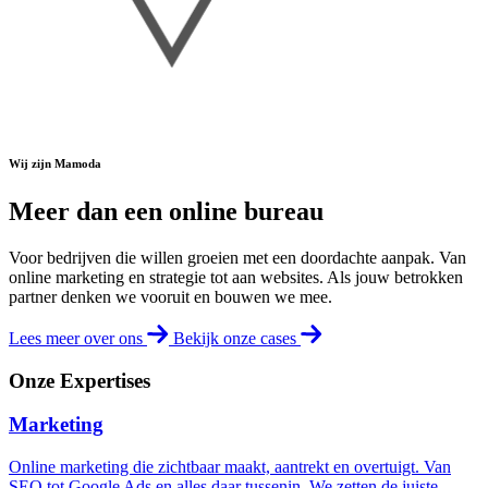
Wij zijn Mamoda
M
e
e
r
d
a
n
e
e
n
o
n
l
i
n
e
b
u
r
e
a
u
Voor bedrijven die willen groeien met een doordachte aanpak. Van
online marketing en strategie tot aan websites. Als jouw betrokken
partner denken we vooruit en bouwen we mee.
Lees meer over ons
Bekijk onze cases
Onze Expertises
Marketing
Online marketing die zichtbaar maakt, aantrekt en overtuigt. Van
SEO tot Google Ads en alles daar tussenin. We zetten de juiste